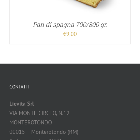
Pan di spagna 700/800 gr.
€
9,00
CONTATTI
Lievita Srl
VIA MONTE CIRCEO, N.12
MONTEROTONDO
00015 – Monterotondo (RM)