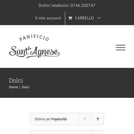
Salta
Ordini telefonici:
0746.200747
al
Il mio account
CARRELLO
contenuto
Dolci
Home
|
Dolci
Ordina per
Popolarità