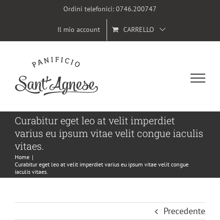
Salta
Ordini telefonici:
0746.200747
al
Il mio account
CARRELLO
contenuto
Curabitur eget leo at velit imperdiet
varius eu ipsum vitae velit congue iaculis
vitaes.
Home
|
Curabitur eget leo at velit imperdiet varius eu ipsum vitae velit congue
iaculis vitaes.
Precedente