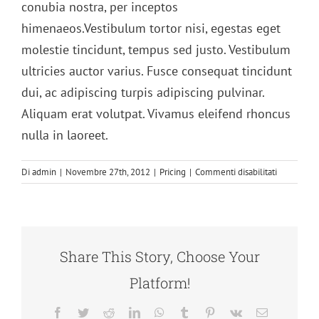
conubia nostra, per inceptos
himenaeos.Vestibulum tortor nisi, egestas eget
molestie tincidunt, tempus sed justo. Vestibulum
ultricies auctor varius. Fusce consequat tincidunt
dui, ac adipiscing turpis adipiscing pulvinar.
Aliquam erat volutpat. Vivamus eleifend rhoncus
nulla in laoreet.
su
Di
admin
|
Novembre 27th, 2012
|
Pricing
|
Commenti disabilitati
Curabitur
eget
leo
at
velit
Share This Story, Choose Your
imperdiet
varius
Platform!
eu
ipsum
Facebook
Twitter
Reddit
LinkedIn
WhatsApp
Tumblr
Pinterest
Vk
Email