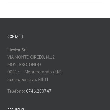
CONTATTI
Lievita Srl
VIA MONTE CIRCEO, N.12
MONTEROTONDO
00015 – Monterotondo (RM)
Sede operativa: RIETI
Telefono:
0746.200747
SEGUICI SU