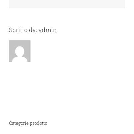
vitae
velit
congue
iaculis
vitaes.
Scritto da:
admin
Categorie prodotto