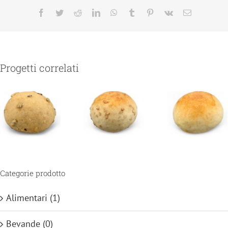
Facebook
Twitter
Reddit
LinkedIn
WhatsApp
Tumblr
Pinterest
Vk
Email
Progetti correlati
Categorie prodotto
Alimentari
(1)
Bevande
(0)