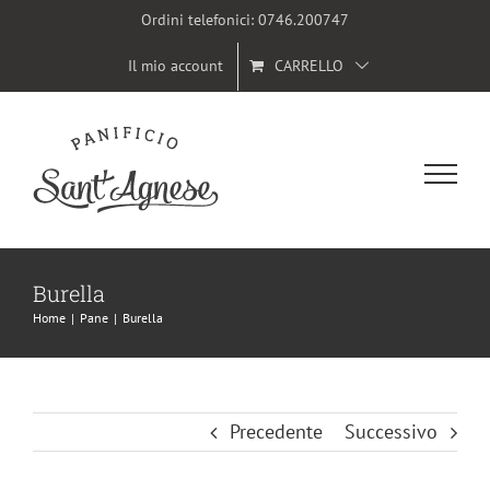
Salta
Ordini telefonici:
0746.200747
al
Il mio account
CARRELLO
contenuto
Burella
Home
|
Pane
|
Burella
Precedente
Successivo