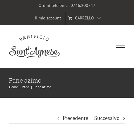
Salta
Ordini telefonici:
0746.200747
al
Il mio account
CARRELLO
contenuto
Pane azimo
Home
|
Pane
|
Pane azimo
Precedente
Successivo