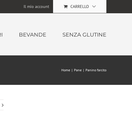
Il mio account
CARRELLO
I
BEVANDE
SENZA GLUTINE
Home
|
Pane
|
Panino farcito