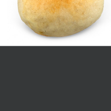
Categorie prodotto
Alimentari
(1)
Bevande
(0)
Dolci
(19)
Natale
(16)