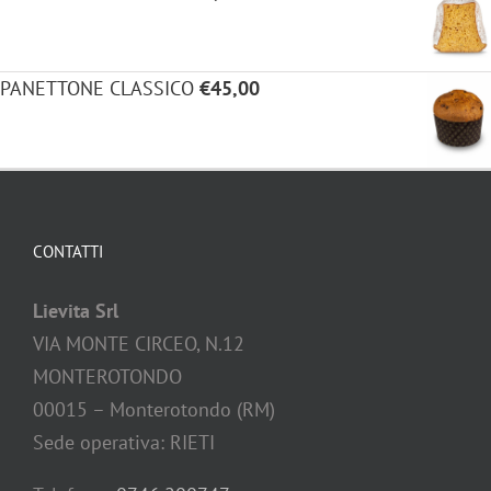
PANETTONE CLASSICO
€
45,00
CONTATTI
Lievita Srl
VIA MONTE CIRCEO, N.12
MONTEROTONDO
00015 – Monterotondo (RM)
Sede operativa: RIETI