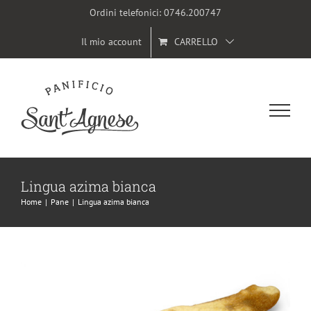
Salta
Ordini telefonici:
0746.200747
al
Il mio account
CARRELLO
contenuto
Lingua azima bianca
Home
|
Pane
|
Lingua azima bianca