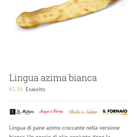
Lingua azima bianca
€
1,30
Esaurito
Lingua di pane azimo croccante nella versione
bianca. Un goccio di olio aggiunto dopo la