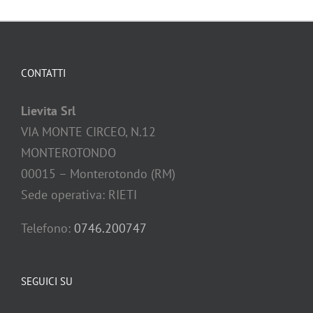
CONTATTI
Lievita Srl
VIA MONTE CIRCEO, N.12
MONTEROTONDO
00015 – Monterotondo (RM)
Sede operativa: RIETI
Telefono:
0746.200747
SEGUICI SU