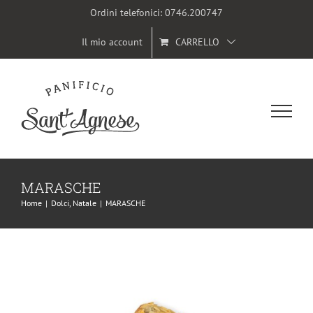
Salta
Ordini telefonici:
0746.200747
al
Il mio account
CARRELLO
contenuto
MARASCHE
Home
|
Dolci
,
Natale
|
MARASCHE