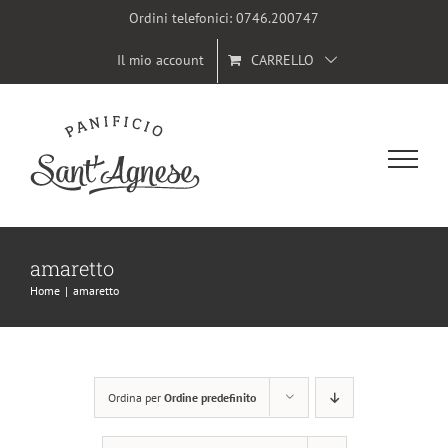
Salta
Ordini telefonici:
0746.200747
al
Il mio account
CARRELLO
contenuto
amaretto
Home
|
amaretto
Ordina per
Ordine predefinito