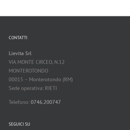
CONTATTI
Lievita Srl
VIA MONTE CIRCEO, N.12
MONTEROTONDO
00015 – Monterotondo (RM)
Sede operativa: RIETI
Telefono:
0746.200747
SEGUICI SU