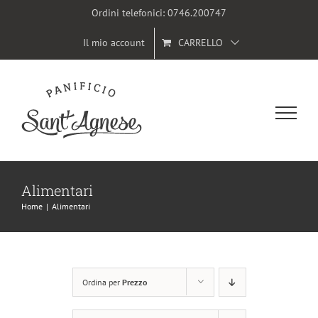
Salta
Ordini telefonici:
0746.200747
al
Il mio account
CARRELLO
contenuto
Alimentari
Home
|
Alimentari
Ordina per
Prezzo