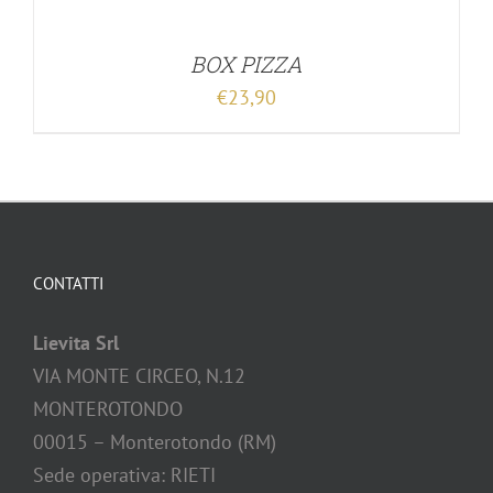
BOX PIZZA
€
23,90
CONTATTI
Lievita Srl
VIA MONTE CIRCEO, N.12
MONTEROTONDO
00015 – Monterotondo (RM)
Sede operativa: RIETI