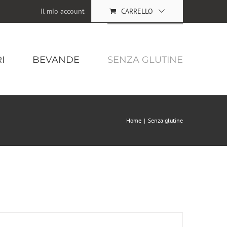
Il mio account
CARRELLO
I
BEVANDE
SENZA GLUTINE
Home
|
Senza glutine