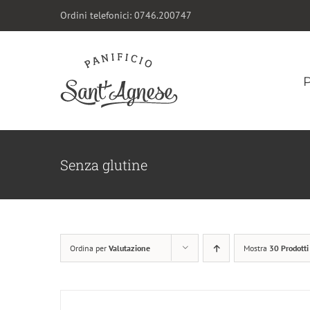
Salta
Ordini telefonici:
0746.200747
al
contenuto
Senza glutine
Ordina per
Valutazione
Mostra
30 Prodotti