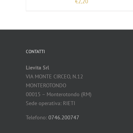
€
2,20
CONTATTI
Lievita Srl
VIA MONTE CIRCEO, N.12
MONTEROTONDO
00015 – Monterotondo (RM)
Sede operativa: RIETI
Telefono:
0746.200747