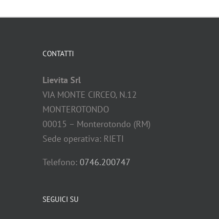
CONTATTI
Lievita Srl
VIA MONTE CIRCEO, N.12
MONTEROTONDO
00015 – Monterotondo (RM)
Sede operativa: RIETI
Telefono:
0746.200747
SEGUICI SU