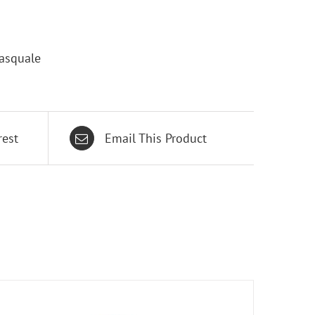
asquale
rest
Email This Product