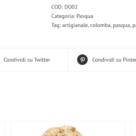
COD:
DO02
AL
Categoria:
Pasqua
CIOCCOLATO
Tag:
artigianale
,
colomba
,
pasqua
,
p
quantità
Condividi su Twitter
Condividi su Pinte