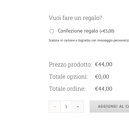
Vuoi fare un regalo?
Confezione regalo
(
+
€
5,00
)
Scatola in cartone e biglietto con messaggio personali
Prezzo prodotto:
€
44,00
Totale opzioni:
€
0,00
Totale ordine:
€
44,00
AGGIUNGI AL C
Colomba
pasquale
artigianale