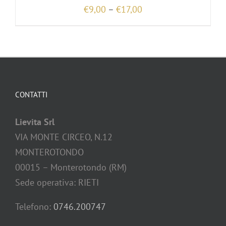
€
9,00
–
€
17,00
CONTATTI
Lievita Srl
VIA MONTE CIRCEO, N.12
MONTEROTONDO
00015 – Monterotondo (RM)
Sede operativa: RIETI
Telefono:
0746.200747