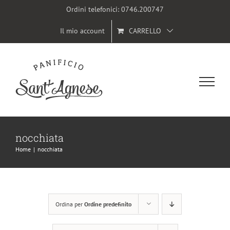
Salta
Ordini telefonici:
0746.200747
al
Il mio account
CARRELLO
contenuto
nocchiata
Home
|
nocchiata
Ordina per
Ordine predefinito