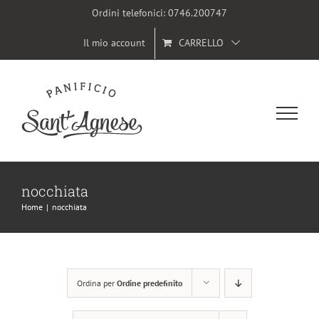
Salta
Ordini telefonici:
0746.200747
al
Il mio account
CARRELLO
contenuto
nocchiata
Home
|
nocchiata
Ordina per
Ordine predefinito