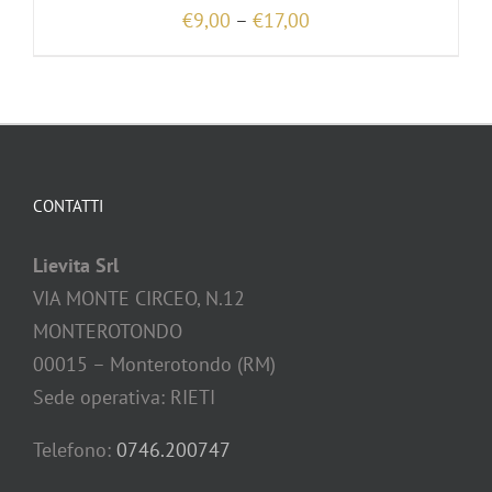
€
9,00
–
€
17,00
CONTATTI
Lievita Srl
VIA MONTE CIRCEO, N.12
MONTEROTONDO
00015 – Monterotondo (RM)
Sede operativa: RIETI
Telefono:
0746.200747