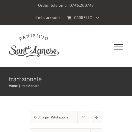
Salta
Ordini telefonici:
0746.200747
al
Il mio account
CARRELLO
contenuto
tradizionale
Home
|
tradizionale
Ordina per
Valutazione