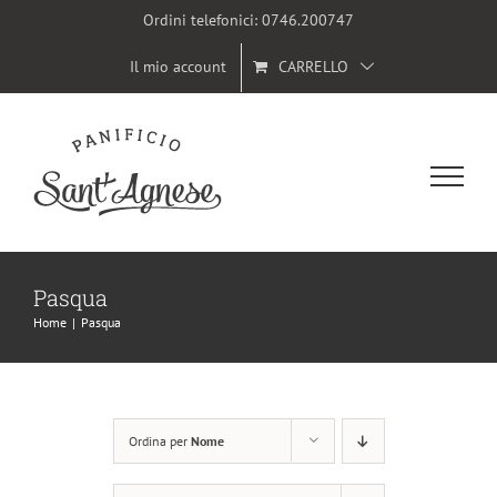
Salta
Ordini telefonici:
0746.200747
al
Il mio account
CARRELLO
contenuto
Pasqua
Home
|
Pasqua
Ordina per
Nome