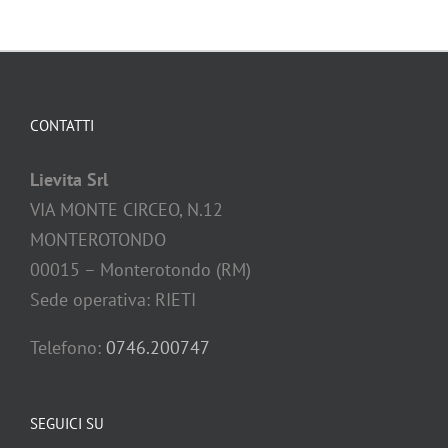
CONTATTI
Lievita Srl
VIA MONTE CIRCEO, N.12
MONTEROTONDO
00015 – Monterotondo (RM)
Sede operativa: RIETI
Telefono:
0746.200747
SEGUICI SU