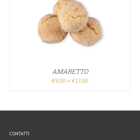
AMARETTO
€
9,00
–
€
17,00
CONTATTI