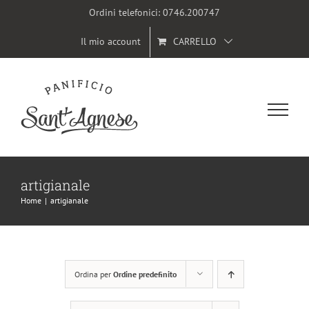
Salta
Ordini telefonici:
0746.200747
al
Il mio account
CARRELLO
contenuto
artigianale
Home
|
artigianale
Ordina per
Ordine predefinito