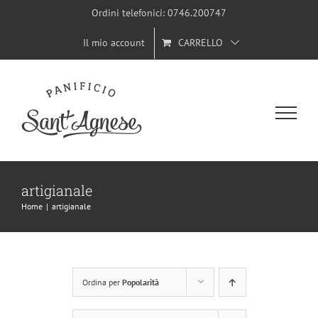
Salta
Ordini telefonici:
0746.200747
al
Il mio account
CARRELLO
contenuto
artigianale
Home
|
artigianale
Ordina per
Popolarità